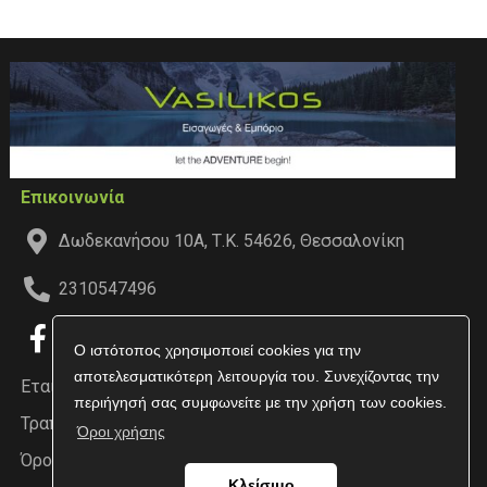
Επικοινωνία
Δωδεκανήσου 10Α, Τ.Κ. 54626, Θεσσαλονίκη
2310547496
Ο ιστότοπος χρησιμοποιεί cookies για την
αποτελεσματικότερη λειτουργία του. Συνεχίζοντας την
Εταιρεία
περιήγησή σας συμφωνείτε με την χρήση των cookies.
Τραπεζικοί Λογαριασμοί
Όροι χρήσης
Όροι χρήσης
Κλείσιμο