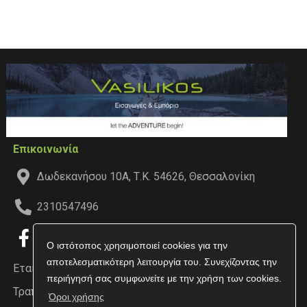
Επικοινωνία
Δωδεκανήσου 10Α, Τ.Κ. 54626, Θεσσαλονίκη
2310547496
Ο ιστότοπος χρησιμοποιεί cookies για την
αποτελεσματικότερη λειτουργία του. Συνεχίζοντας την
Εταιρεία
περιήγησή σας συμφωνείτε με την χρήση των cookies.
Τραπεζικοί Λογαριασμοί
Όροι χρήσης