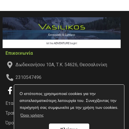
Επικοινωνία
Δωδεκανήσου 10Α, Τ.Κ. 54626, Θεσσαλονίκη
2310547496
Ο ιστότοπος χρησιμοποιεί cookies για την
αποτελεσματικότερη λειτουργία του. Συνεχίζοντας την
Εταιρεία
περιήγησή σας συμφωνείτε με την χρήση των cookies.
Τραπεζικοί Λογαριασμοί
Όροι χρήσης
Όροι χρήσης