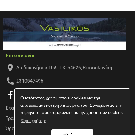
Επικοινωνία
Δωδεκανήσου 10Α, Τ.Κ. 54626, Θεσσαλονίκη
2310547496
Ο ιστότοπος χρησιμοποιεί cookies για την
αποτελεσματικότερη λειτουργία του. Συνεχίζοντας την
Εταιρεία
περιήγησή σας συμφωνείτε με την χρήση των cookies.
Τραπεζικοί Λογαριασμοί
Όροι χρήσης
Όροι χρήσης