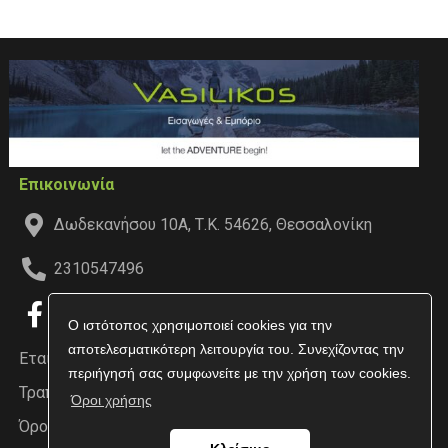
Επικοινωνία
Δωδεκανήσου 10Α, Τ.Κ. 54626, Θεσσαλονίκη
2310547496
Ο ιστότοπος χρησιμοποιεί cookies για την
αποτελεσματικότερη λειτουργία του. Συνεχίζοντας την
Εταιρεία
περιήγησή σας συμφωνείτε με την χρήση των cookies.
Τραπεζικοί Λογαριασμοί
Όροι χρήσης
Όροι χρήσης