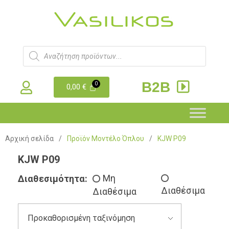
B2B
0,00
€
Αρχική σελίδα
/
Προϊόν Μοντέλο Όπλου
/
KJW P09
KJW P09
Διαθεσιμότητα:
Μη
Διαθέσιμα
Διαθέσιμα