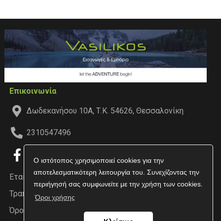
Επικοινωνία
Δωδεκανήσου 10Α, Τ.Κ. 54626, Θεσσαλονίκη
2310547496
Ο ιστότοπος χρησιμοποιεί cookies για την
αποτελεσματικότερη λειτουργία του. Συνεχίζοντας την
Εταιρεία
περιήγησή σας συμφωνείτε με την χρήση των cookies.
Τραπεζικοί Λογαριασμοί
Όροι χρήσης
Όροι χρήσης