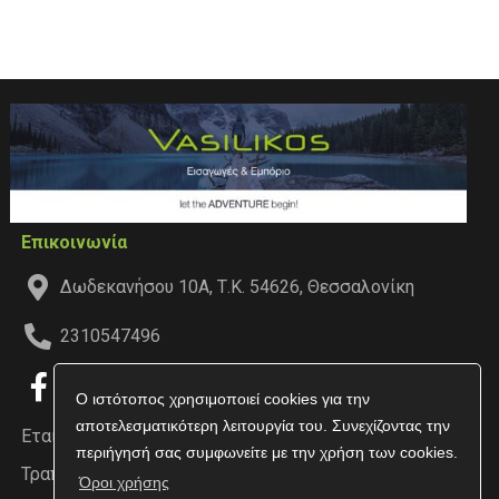
Επικοινωνία
Δωδεκανήσου 10Α, Τ.Κ. 54626, Θεσσαλονίκη
2310547496
Ο ιστότοπος χρησιμοποιεί cookies για την
αποτελεσματικότερη λειτουργία του. Συνεχίζοντας την
Εταιρεία
περιήγησή σας συμφωνείτε με την χρήση των cookies.
Τραπεζικοί Λογαριασμοί
Όροι χρήσης