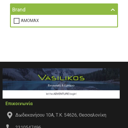
Brand
AMOMAX
Επικοινωνία
Δωδεκανήσου 10Α, Τ.Κ. 54626, Θεσσαλονίκη
2310547496