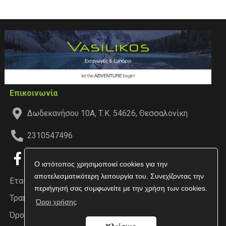
Επικοινωνία
Δωδεκανήσου 10Α, Τ.Κ. 54626, Θεσσαλονίκη
2310547496
Ο ιστότοπος χρησιμοποιεί cookies για την
αποτελεσματικότερη λειτουργία του. Συνεχίζοντας την
Εταιρεία
περιήγησή σας συμφωνείτε με την χρήση των cookies.
Τραπεζικοί Λογαριασμοί
Όροι χρήσης
Όροι χρήσης