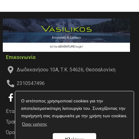
Επικοινωνία
Δωδεκανήσου 10Α, Τ.Κ. 54626, Θεσσαλονίκη
2310547496
Ο ιστότοπος χρησιμοποιεί cookies για την
αποτελεσματικότερη λειτουργία του. Συνεχίζοντας την
Εταιρεία
περιήγησή σας συμφωνείτε με την χρήση των cookies.
Τραπεζικοί Λογαριασμοί
Όροι χρήσης
Όροι χρήσης