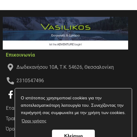
Επικοινωνία
Δωδεκανήσου 10Α, Τ.Κ. 54626, Θεσσαλονίκη
2310547496
Ο ιστότοπος χρησιμοποιεί cookies για την
αποτελεσματικότερη λειτουργία του. Συνεχίζοντας την
Εταιρεία
περιήγησή σας συμφωνείτε με την χρήση των cookies.
Τραπεζικοί Λογαριασμοί
Όροι χρήσης
Όροι χρήσης
Κλείσιμο