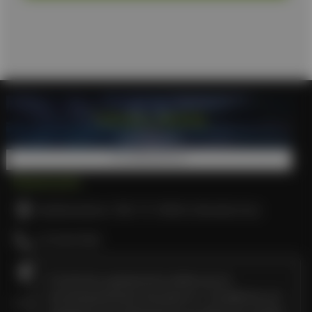
Επικοινωνία
Δωδεκανήσου 10Α, Τ.Κ. 54626, Θεσσαλονίκη
2310547496
Ο ιστότοπος χρησιμοποιεί cookies για την
αποτελεσματικότερη λειτουργία του. Συνεχίζοντας την
Εταιρεία