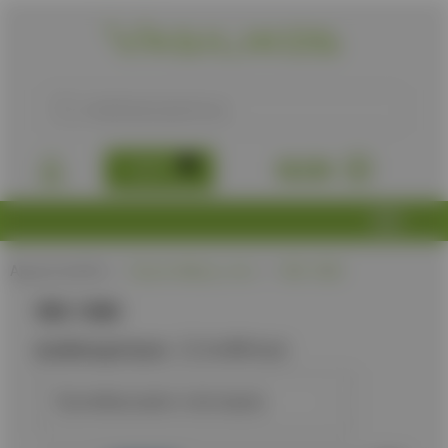
B2B
0,00
€
Αρχική σελίδα
/
Προϊόν Μήκος, mm
/
985-1080
985-1080
Διαθεσιμότητα:
Διαθέσιμα