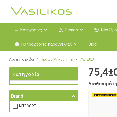
Κατηγορίες
Brands
Νέα Προ
Πληροφορίες παραγγελίας
Blog
Αρχική σελίδα
/
Προϊόν Μήκος, mm
/
75,4±0,3
75,4±
Κατηγορία
Διαθεσιμότη
Brand
NITECORE