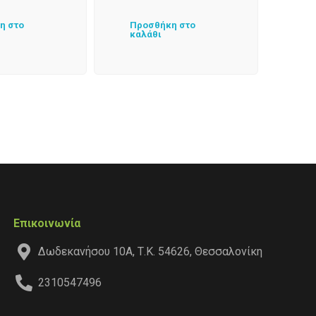
η στο
Προσθήκη στο
καλάθι
Επικοινωνία
Δωδεκανήσου 10Α, Τ.Κ. 54626, Θεσσαλονίκη
2310547496