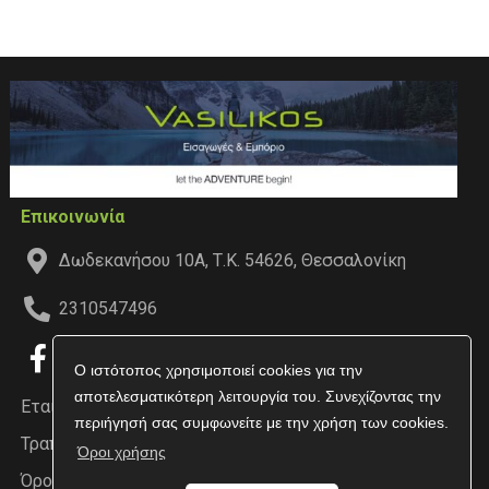
Επικοινωνία
Δωδεκανήσου 10Α, Τ.Κ. 54626, Θεσσαλονίκη
2310547496
Ο ιστότοπος χρησιμοποιεί cookies για την
αποτελεσματικότερη λειτουργία του. Συνεχίζοντας την
Εταιρεία
περιήγησή σας συμφωνείτε με την χρήση των cookies.
Τραπεζικοί Λογαριασμοί
Όροι χρήσης
Όροι χρήσης