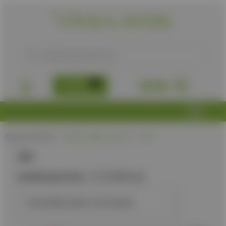
B2B
0,00
€
Αρχική σελίδα
/
Προϊόν Μήκος, mm
/
291
291
Διαθεσιμότητα:
Διαθέσιμα