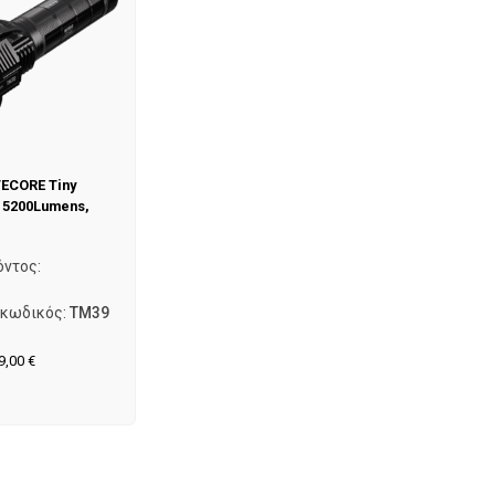
ECORE Tiny
 5200Lumens,
όντος:
 κωδικός:
TM39
9,00
€