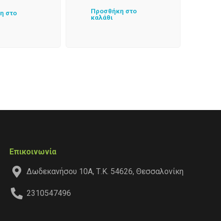
Προσθήκη στο
η στο
καλάθι
Επικοινωνία
Δωδεκανήσου 10Α, Τ.Κ. 54626, Θεσσαλονίκη
2310547496