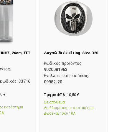
ΗΝΗΣ, 26cm, ΣΕΤ
Δαχτυλίδι Skull ring. Size O20
Κωδικός προϊόντος:
όντος:
9020081963
Εναλλακτικός κωδικός:
 κωδικός:
33716
09982-20
90
€
Τιμή με ΦΠΑ:
10,50
€
Σε απόθεμα
στο κατάστημα
Διαθέσιμο και στο κατάστημα
0Α
Δωδεκανήσου 10Α