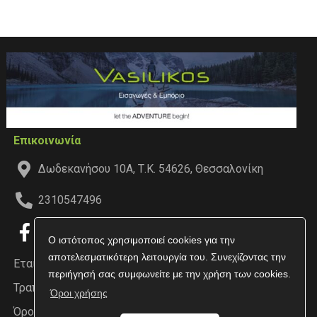
Επικοινωνία
Δωδεκανήσου 10Α, Τ.Κ. 54626, Θεσσαλονίκη
2310547496
Ο ιστότοπος χρησιμοποιεί cookies για την
αποτελεσματικότερη λειτουργία του. Συνεχίζοντας την
Εταιρεία
περιήγησή σας συμφωνείτε με την χρήση των cookies.
Τραπεζικοί Λογαριασμοί
Όροι χρήσης
Όροι χρήσης