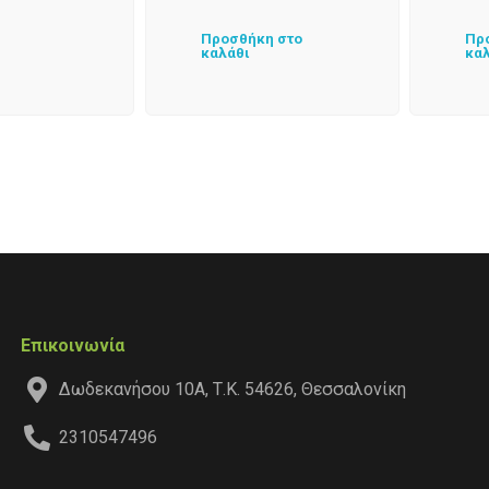
Προσθήκη στο
Πρ
καλάθι
κα
Επικοινωνία
Δωδεκανήσου 10Α, Τ.Κ. 54626, Θεσσαλονίκη
2310547496