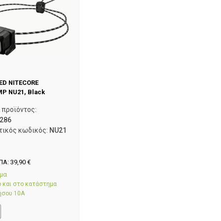
ED NITECORE
P NU21, Black
 προϊόντος:
286
τικός κωδικός:
NU21
ΦΠΑ:
39,90
€
εμα
ο και στο κατάστημα
ήσου 10Α