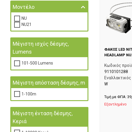
Μοντέλο
NU
NU21
Μέγιστη ισχύς δέσμης,
ΦΑΚΟΣ LED NI
Lumens
HEADLAMP NU2
101-500 Lumens
Κωδικός προϊ
9110101288
Εναλλακτικός
Μέγιστη απόσταση δέσμης, m
W
1-100m
Τιμή με ΦΠΑ:
39
Εξαντλημένο
Μέγιστη ένταση δέσμης,
Κεριά