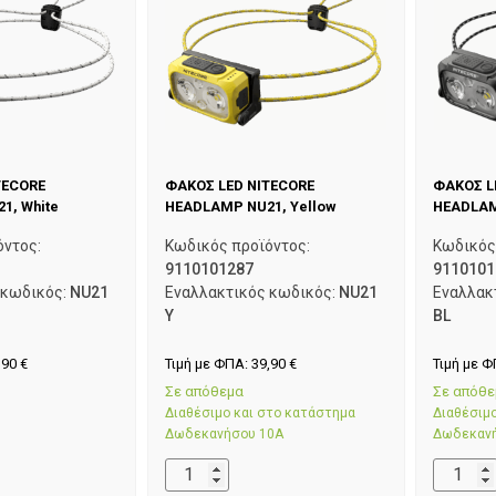
TECORE
ΦΑΚΟΣ LED NITECORE
ΦΑΚΟΣ L
1, White
HEADLAMP NU21, Yellow
HEADLAM
όντος:
Κωδικός προϊόντος:
Κωδικός
9110101287
9110101
 κωδικός:
NU21
Εναλλακτικός κωδικός:
NU21
Εναλλακ
Y
BL
,90
€
Τιμή με ΦΠΑ:
39,90
€
Τιμή με 
Σε απόθεμα
Σε απόθ
Διαθέσιμο και στο κατάστημα
Διαθέσιμ
Δωδεκανήσου 10Α
Δωδεκαν