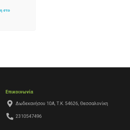
η στο
Επικοινωνία
Δωδεκανήσου 10Α, Τ.Κ. 54626, Θεσσαλονίκη
2310547496