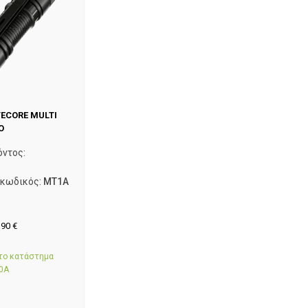
TECORE MULTI
O
όντος:
 κωδικός:
MT1A
,90
€
στο κατάστημα
0Α