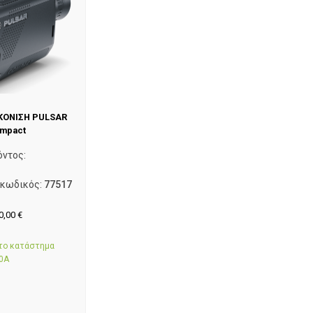
ΚΟΝΙΣΗ PULSAR
ompact
όντος:
 κωδικός:
77517
0,00
€
στο κατάστημα
0Α