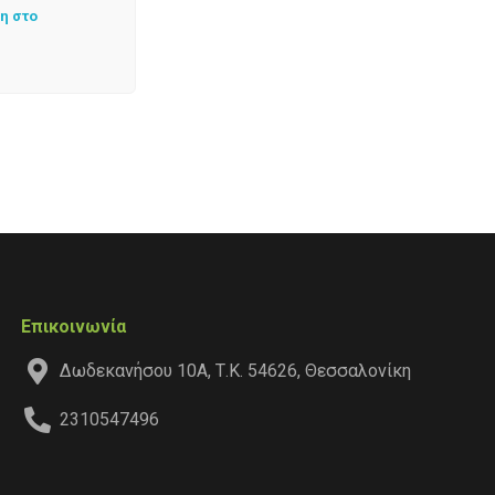
η στο
Επικοινωνία
Δωδεκανήσου 10Α, Τ.Κ. 54626, Θεσσαλονίκη
2310547496