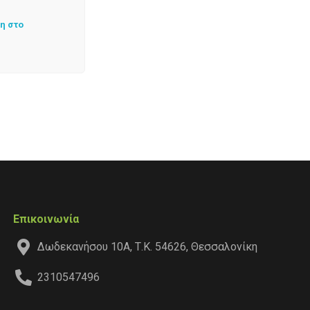
η στο
Επικοινωνία
Δωδεκανήσου 10Α, Τ.Κ. 54626, Θεσσαλονίκη
2310547496