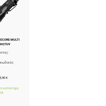
TECORE MULTI
MH27UV
όντος:
 κωδικός:
5,90
€
στο κατάστημα
0Α