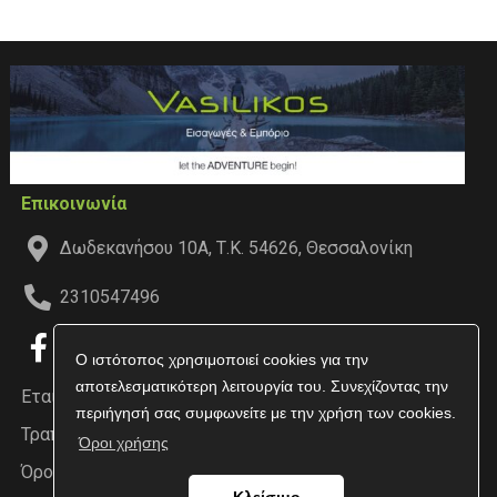
Επικοινωνία
Δωδεκανήσου 10Α, Τ.Κ. 54626, Θεσσαλονίκη
2310547496
Ο ιστότοπος χρησιμοποιεί cookies για την
αποτελεσματικότερη λειτουργία του. Συνεχίζοντας την
Εταιρεία
περιήγησή σας συμφωνείτε με την χρήση των cookies.
Τραπεζικοί Λογαριασμοί
Όροι χρήσης
Όροι χρήσης