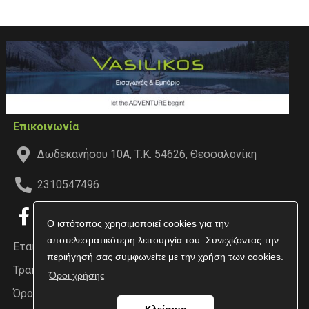
Επικοινωνία
Δωδεκανήσου 10Α, Τ.Κ. 54626, Θεσσαλονίκη
2310547496
Ο ιστότοπος χρησιμοποιεί cookies για την
αποτελεσματικότερη λειτουργία του. Συνεχίζοντας την
Εταιρεία
περιήγησή σας συμφωνείτε με την χρήση των cookies.
Τραπεζικοί Λογαριασμοί
Όροι χρήσης
Όροι χρήσης