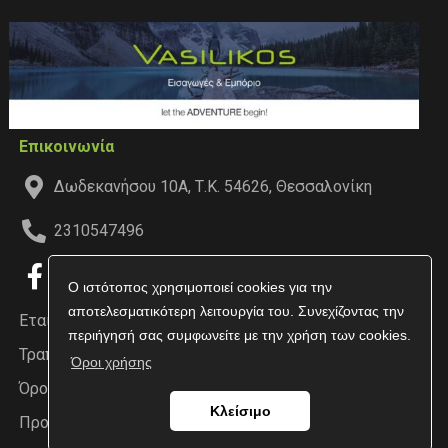
Επικοινωνία
Δωδεκανήσου 10Α, Τ.Κ. 54626, Θεσσαλονίκη
2310547496
Ο ιστότοπος χρησιμοποιεί cookies για την
αποτελεσματικότερη λειτουργία του. Συνεχίζοντας την
Εταιρεία
περιήγησή σας συμφωνείτε με την χρήση των cookies.
Τραπεζικοί Λογαριασμοί
Όροι χρήσης
Όροι χρήσης
Κλείσιμο
Προσωπικά δεδομένα