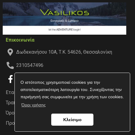
Επικοινωνία
Δωδεκανήσου 10Α, Τ.Κ. 54626, Θεσσαλονίκη
2310547496
Ο ιστότοπος χρησιμοποιεί cookies για την
αποτελεσματικότερη λειτουργία του. Συνεχίζοντας την
Εταιρεία
περιήγησή σας συμφωνείτε με την χρήση των cookies.
Τραπεζικοί Λογαριασμοί
Όροι χρήσης
Όροι χρήσης
Κλείσιμο
Προσωπικά δεδομένα