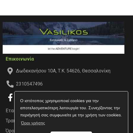
Επικοινωνία
Δωδεκανήσου 10Α, Τ.Κ. 54626, Θεσσαλονίκη
2310547496
Ο ιστότοπος χρησιμοποιεί cookies για την
αποτελεσματικότερη λειτουργία του. Συνεχίζοντας την
Εταιρεία
περιήγησή σας συμφωνείτε με την χρήση των cookies.
Τραπεζικοί Λογαριασμοί
Όροι χρήσης
Όροι χρήσης