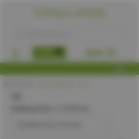
B2B
0,00
€
Αρχική σελίδα
/
Προϊόν Βάρος, g
/
142
142
Διαθεσιμότητα:
Διαθέσιμα