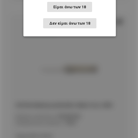
Είμαι άνω των 18
Δεν είμαι άνω των 18
ΣΟΥΓΙΑΣ Albainox pocket knife. Blade 10 cm, 19872
Κωδικός προϊόντος:
9020081821
Εναλλακτικός κωδικός:
19872
Τιμή με ΦΠΑ:
20,50
€