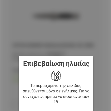
ΣΟΥΓΙΑΣ ALBAINOX, titanium pocket knife. Bl 9, 25350
Κωδικός προϊόντος:
9020082337
Εναλλακτικός κωδικός:
25350
Επιβεβαίωση ηλικίας
Τιμή με ΦΠΑ:
14,90
€
🔞
Σε απόθεμα
Διαθέσιμο και στο κατάστημα Δωδεκανήσου 10Α
Το περιεχόμενο της σελίδας
απευθύνεται μόνο σε ενήλικες. Για να
συνεχίσεις, πρέπει να είσαι άνω των
Προσθήκη στο καλάθι
18.