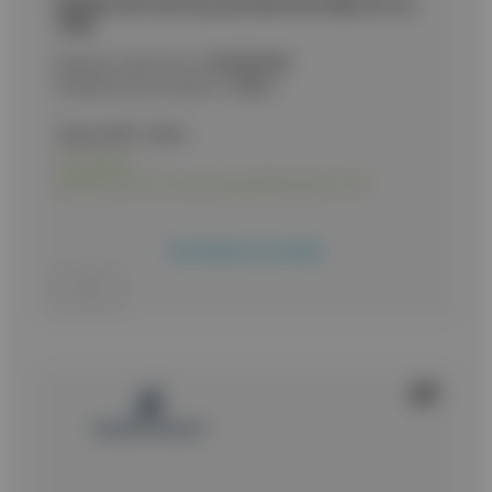
ΜΑΧΑΙΡΙ K25 Tactical pocket knife K25 Phyton 8.6 cm,
18326
Κωδικός προϊόντος:
9020081805
Εναλλακτικός κωδικός:
18326
Τιμή με ΦΠΑ:
19,90
€
Σε απόθεμα
Διαθέσιμο και στο κατάστημα Δωδεκανήσου 10Α
Προσθήκη στο καλάθι