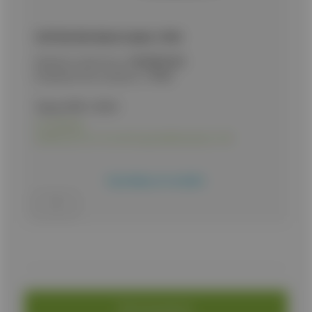
ΣΟΥΓΙΑΣ K25, Black Coated, 19763
Κωδικός προϊόντος:
9020081060
Εναλλακτικός κωδικός:
19763
Τιμή με ΦΠΑ:
19,50
€
Σε απόθεμα
Διαθέσιμο και στο κατάστημα Δωδεκανήσου 10Α
Προσθήκη στο καλάθι
Κατηγορία