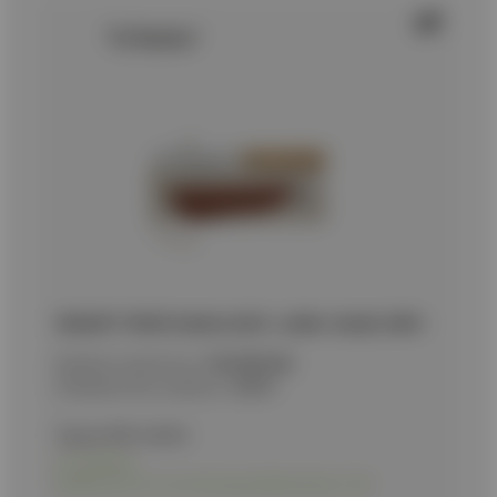
ΜΑΧΑΙΡΙ TOKISU bamboo knife. Leather sheath, 32810
Κωδικός προϊόντος:
9020082386
Εναλλακτικός κωδικός:
32810
Τιμή με ΦΠΑ:
64,90
€
Σε απόθεμα
Διαθέσιμο και στο κατάστημα Δωδεκανήσου 10Α