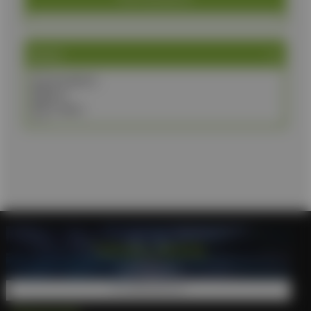
Brand
ALBAINOX
K25
TOKISU