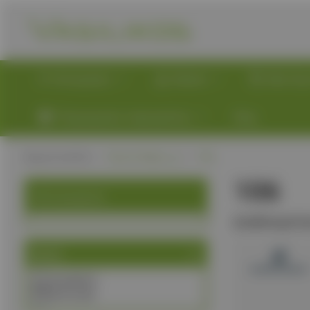
Κατηγορίες
Brands
Νέα Προ
Πληροφορίες παραγγελίας
Blog
Αρχική σελίδα
/
Προϊόν Βάρος, g
/
106
106
Κατηγορία
Διαθεσιμότη
Brand
ALBAINOX
NITECORE