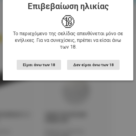
καλάθι
κα
Επιβεβαίωση ηλικίας
🔞
Το περιεχόμενο της σελίδας απευθύνεται μόνο σε
ενήλικες. Για να συνεχίσεις, πρέπει να είσαι άνω
των 18.
Είμαι άνω των 18
Δεν είμαι άνω των 18
ECORE EDC17, 3
ΦΑΚΟΣ LED NITECORE
BUBBLE_WH
όντος:
Κωδικός προϊόντος: