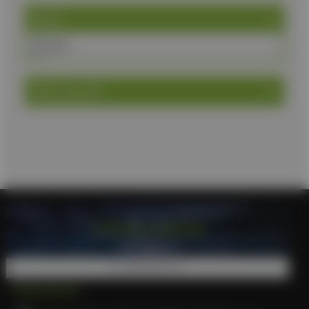
Brand
ASG
Είδος Airsoft
Επικοινωνία