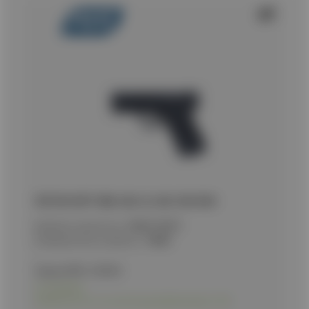
ΠΙΣΤΟΛΙ SOFT CBB, ASG, SL, MS, ISSC M22
Κωδικός προϊόντος:
9020174071
Εναλλακτικός κωδικός:
19805
Τιμή με ΦΠΑ:
129,90
€
Σε απόθεμα
Διαθέσιμο και στο κατάστημα Δωδεκανήσου 10Α