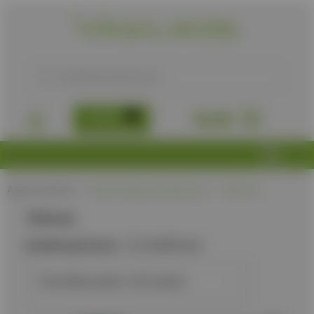
B2B
0,00
€
Αρχική σελίδα
/
Προϊόν Αρχική Ταχύτητα
/
134 m/s
134 m/s
Διαθεσιμότητα:
Διαθέσιμα