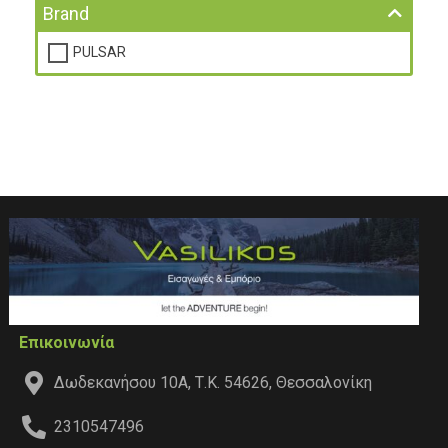
Brand
PULSAR
Επικοινωνία
Δωδεκανήσου 10Α, Τ.Κ. 54626, Θεσσαλονίκη
2310547496