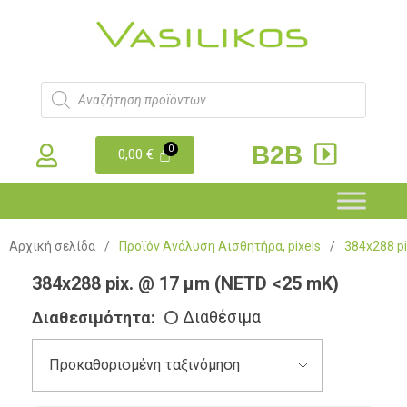
B2B
0,00
€
Αρχική σελίδα
/
Προϊόν Ανάλυση Αισθητήρα, pixels
/
384x288 p
384x288 pix. @ 17 µm (NETD <25 mK)
Διαθεσιμότητα:
Διαθέσιμα