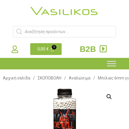
B2B
0,00
€
Αρχική σελίδα
/
ΣΚΟΠΟΒΟΛΗ
/
Αναλώσιμα
/
Μπίλιες 6mm για